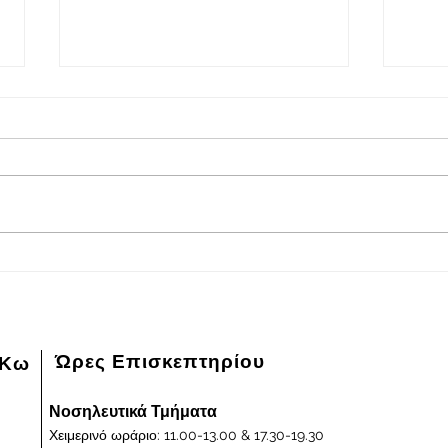
2026-08-08
202
Πρόγραμμα εφημερευόντων
Πρόγ
ειδικευμένων ιατρών Γενικού
ειδικ
Νοσοκομείου - Κέντρου Υγείας
Νοσοκ
Κω "ΙΠΠΟΚΡΑΤΕΙΟΝ" στις
Κω "
08/08/2026 και ημέρα Σάββατο
07/0
Παρα
Ώρες Επισκεπτηρίου
 Κω
Νοσηλευτικά Τμήματα
Χειμερινό ωράριο: 11.00-13.00 & 17.30-19.30