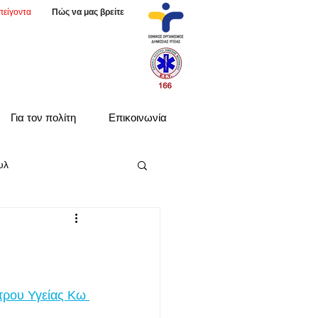
πείγοντα
Πώς να μας βρείτε
Για τον πολίτη
Επικοινωνία
υλ
τρου Υγείας Κω 