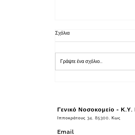
2026-08-09
Σχόλια
Πρόγραμμα εφημερευόντων
ειδικευμένων ιατρών Γενικού
Νοσοκομείου - Κέντρου Υγείας
Γράψτε ένα σχόλιο...
Κω "ΙΠΠΟΚΡΑΤΕΙΟΝ" στις
09/08/2026 και ημέρα Κυριακή
Γενικό Νοσοκομείο - Κ.Υ.
Ιπποκράτους 34, 85300, Κως
Email