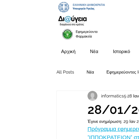
Εφημερεύοντα
Φαρμακεία
Αρχική
Νέα
Ιστορικό
All Posts
Νέα
Εφημερεύοντες Ι
informatics5
28 Ια
Προκηρύξεις Θέσεων
28/01/2
Έγινε ενημέρωση:
29 Ιαν 
Πρόγραμμα εφημερευ
"ΙΠΠΟΚΡΑΤΕΙΟΝ" στι