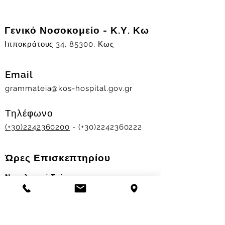
Γενικό Νοσοκομείο - Κ.Υ. Κω
Ιπποκράτους 34, 85300, Κως
Email
grammateia@kos-hospital.gov.gr
Τηλέφωνο
(+30)2242360200
- (+30)2242360222
Ώρες Επισκεπτηρίου
Νοσηλευτικά Τμήματα
Χειμερινό ωράριο:
11.00-13.00
&
17.30-19.30
Θερινό ωράριο: 11.00-13.00 & 18.00-20.00
Σταθμός Αιμοδοσίας
Δευ-Παρ 09:00 - 13:00