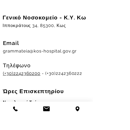
Γενικό Νοσοκομείο - Κ.Υ. Κω
Ιπποκράτους 34, 85300, Κως
Email
grammateia@kos-hospital.gov.gr
Τηλέφωνο
(+30)2242360200
- (+30)2242360222
Ώρες Επισκεπτηρίου
Νοσηλευτικά Τμήματα
Χειμερινό ωράριο:
11.00-13.00
&
17.30-19.30
Θερινό ωράριο: 11.00-13.00 & 18.00-20.00
Σταθμός Αιμοδοσίας
Δευ-Παρ 09:00 - 13:00