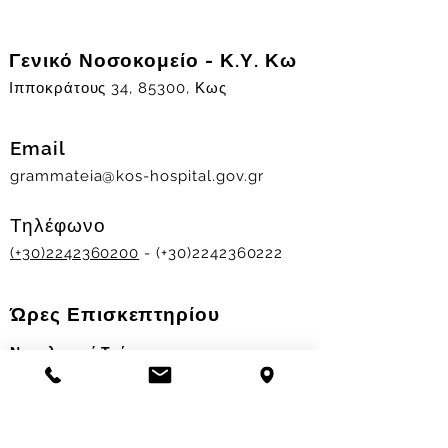
Γενικό Νοσοκομείο - Κ.Υ. Κω
Ιπποκράτους 34, 85300, Κως
Email
grammateia@kos-hospital.gov.gr
Τηλέφωνο
(+30)2242360200
- (+30)2242360222
Ώρες Επισκεπτηρίου
Νοσηλευτικά Τμήματα
Χειμερινό ωράριο:
11.00-13.00
&
17.30-19.30
Θερινό ωράριο: 11.00-13.00 & 18.00-20.00
Σταθμός Αιμοδοσίας
Δευ-Παρ 09:00 - 13:00