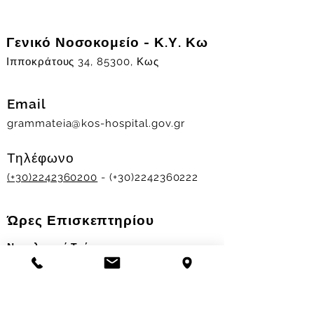
Γενικό Νοσοκομείο - Κ.Υ. Κω
Ιπποκράτους 34, 85300, Κως
Email
grammateia@kos-hospital.gov.gr
Τηλέφωνο
(+30)2242360200
- (+30)2242360222
Ώρες Επισκεπτηρίου
Νοσηλευτικά Τμήματα
Χειμερινό ωράριο:
11.00-13.00
&
17.30-19.30
Θερινό ωράριο: 11.00-13.00 & 18.00-20.00
Σταθμός Αιμοδοσίας
Δευ-Παρ 09:00 - 13:00