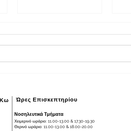
2026-08-08
202
Πρόγραμμα εφημερευόντων
Πρόγ
ειδικευμένων ιατρών Γενικού
ειδικ
Νοσοκομείου - Κέντρου Υγείας
Νοσοκ
Κω "ΙΠΠΟΚΡΑΤΕΙΟΝ" στις
Κω "
08/08/2026 και ημέρα Σάββατο
07/0
Παρα
Ώρες Επισκεπτηρίου
 Κω
Νοσηλευτικά Τμήματα
Χειμερινό ωράριο: 11.00-13.00 & 17.30-19.30
Θερινό ωράριο: 11.00-13.00 & 18.00-20.00