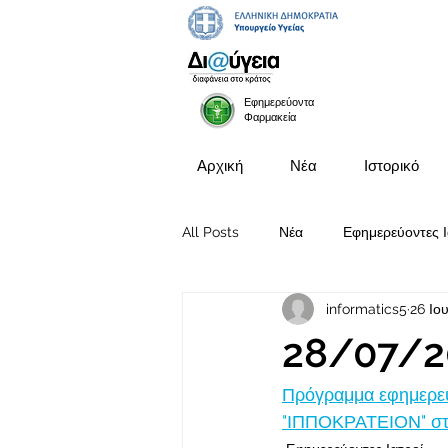
Εφημερεύοντα
Φαρμακεία
Αρχική
Νέα
Ιστορικό
All Posts
Νέα
Εφημερεύοντες Ι
informatics5
26 Ιο
Προκηρύξεις Θέσεων
28/07/2
Πρόγραμμα εφημερευ
"ΙΠΠΟΚΡΑΤΕΙΟΝ" στι