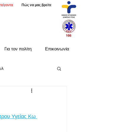
πείγοντα
Πώς να μας βρείτε
Για τον πολίτη
Επικοινωνία
υλ
τρου Υγείας Κω 