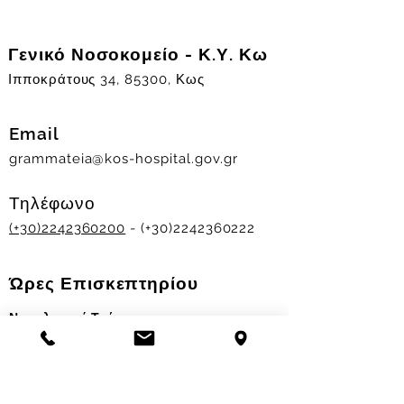
Γενικό Νοσοκομείο - Κ.Υ. Κω
Ιπποκράτους 34, 85300, Κως
Email
grammateia@kos-hospital.gov.gr
Τηλέφωνο
(+30)2242360200
- (+30)2242360222
Ώρες Επισκεπτηρίου
Νοσηλευτικά Τμήματα
Χειμερινό ωράριο:
11.00-13.00
&
17.30-19.30
Θερινό ωράριο: 11.00-13.00 & 18.00-20.00
Σταθμός Αιμοδοσίας
Δευ-Παρ 09:00 - 13:00