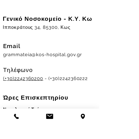
Γενικό Νοσοκομείο - Κ.Υ. Κω
Ιπποκράτους 34, 85300, Κως
Email
grammateia@kos-hospital.gov.gr
Τηλέφωνο
(+30)2242360200
- (+30)2242360222
Ώρες Επισκεπτηρίου
Νοσηλευτικά Τμήματα
Χειμερινό ωράριο:
11.00-13.00
&
17.30-19.30
Θερινό ωράριο: 11.00-13.00 & 18.00-20.00
Σταθμός Αιμοδοσίας
Δευ-Παρ 09:00 - 13:00