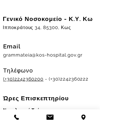
Γενικό Νοσοκομείο - Κ.Υ. Κω
Ιπποκράτους 34, 85300, Κως
Email
grammateia@kos-hospital.gov.gr
Τηλέφωνο
(+30)2242360200
- (+30)2242360222
Ώρες Επισκεπτηρίου
Νοσηλευτικά Τμήματα
Χειμερινό ωράριο:
11.00-13.00
&
17.30-19.30
Θερινό ωράριο: 11.00-13.00 & 18.00-20.00
Σταθμός Αιμοδοσίας
Δευ-Παρ 09:00 - 13:00