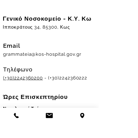
Γενικό Νοσοκομείο - Κ.Υ. Κω
Ιπποκράτους 34, 85300, Κως
Email
grammateia@kos-hospital.gov.gr
Τηλέφωνο
(+30)2242360200
- (+30)2242360222
Ώρες Επισκεπτηρίου
Νοσηλευτικά Τμήματα
Χειμερινό ωράριο:
11.00-13.00
&
17.30-19.30
Θερινό ωράριο: 11.00-13.00 & 18.00-20.00
Σταθμός Αιμοδοσίας
Δευ-Παρ 09:00 - 13:00