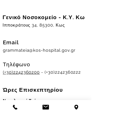
Γενικό Νοσοκομείο - Κ.Υ. Κω
Ιπποκράτους 34, 85300, Κως
Email
grammateia@kos-hospital.gov.gr
Τηλέφωνο
(+30)2242360200
- (+30)2242360222
Ώρες Επισκεπτηρίου
Νοσηλευτικά Τμήματα
Χειμερινό ωράριο:
11.00-13.00
&
17.30-19.30
Θερινό ωράριο: 11.00-13.00 & 18.00-20.00
Σταθμός Αιμοδοσίας
Δευ-Παρ 09:00 - 13:00