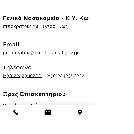
Γενικό Νοσοκομείο - Κ.Υ. Κω
Ιπποκράτους 34, 85300, Κως
Email
grammateia@kos-hospital.gov.gr
Τηλέφωνο
(+30)2242360200
- (+30)2242360222
Ώρες Επισκεπτηρίου
Νοσηλευτικά Τμήματα
Χειμερινό ωράριο:
11.00-13.00
&
17.30-19.30
Θερινό ωράριο: 11.00-13.00 & 18.00-20.00
Σταθμός Αιμοδοσίας
Δευ-Παρ 09:00 - 13:00