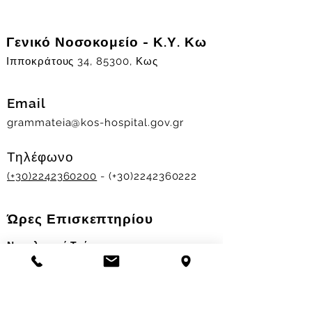
Γενικό Νοσοκομείο - Κ.Υ. Κω
Ιπποκράτους 34, 85300, Κως
Email
grammateia@kos-hospital.gov.gr
Τηλέφωνο
(+30)2242360200
- (+30)2242360222
Ώρες Επισκεπτηρίου
Νοσηλευτικά Τμήματα
Χειμερινό ωράριο:
11.00-13.00
&
17.30-19.30
Θερινό ωράριο: 11.00-13.00 & 18.00-20.00
Σταθμός Αιμοδοσίας
Δευ-Παρ 09:00 - 13:00