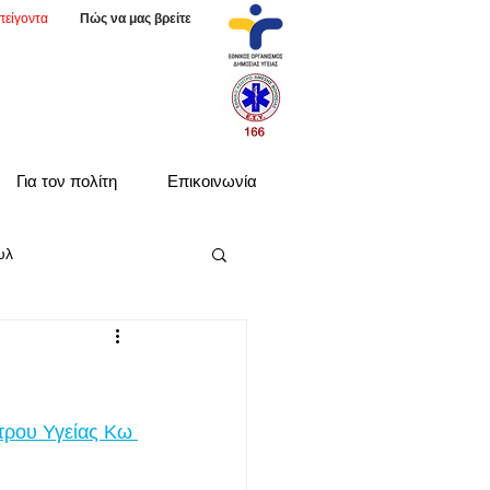
πείγοντα
Πώς να μας βρείτε
Για τον πολίτη
Επικοινωνία
υλ
τρου Υγείας Κω 