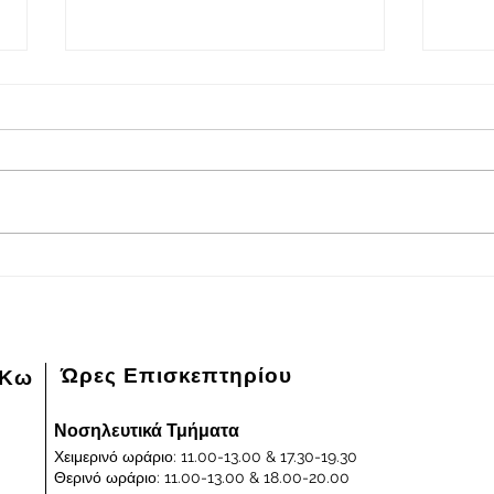
2026-08-08
202
Πρόγραμμα εφημερευόντων
Πρόγ
ειδικευμένων ιατρών Γενικού
ειδικ
Νοσοκομείου - Κέντρου Υγείας
Νοσοκ
Κω "ΙΠΠΟΚΡΑΤΕΙΟΝ" στις
Κω "
08/08/2026 και ημέρα Σάββατο
07/0
Παρα
Ώρες Επισκεπτηρίου
 Κω
Νοσηλευτικά Τμήματα
Χειμερινό ωράριο: 11.00-13.00 & 17.30-19.30
Θερινό ωράριο: 11.00-13.00 & 18.00-20.00