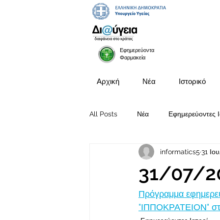
Εφημερεύοντα
Φαρμακεία
Αρχική
Νέα
Ιστορικό
All Posts
Νέα
Εφημερεύοντες Ι
informatics5
31 Ιο
Προκηρύξεις Θέσεων
31/07/2
Πρόγραμμα εφημερευ
"ΙΠΠΟΚΡΑΤΕΙΟΝ" στι