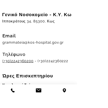
Γενικό Νοσοκομείο - Κ.Υ. Κω
Ιπποκράτους 34, 85300, Κως
Email
grammateia@kos-hospital.gov.gr
Τηλέφωνο
(+30)2242360200
- (+30)2242360222
Ώρες Επισκεπτηρίου
Νοσηλευτικά Τμήματα
Χειμερινό ωράριο:
11.00-13.00
&
17.30-19.30
Θερινό ωράριο: 11.00-13.00 & 18.00-20.00
Σταθμός Αιμοδοσίας
Δευ-Παρ 09:00 - 13:00