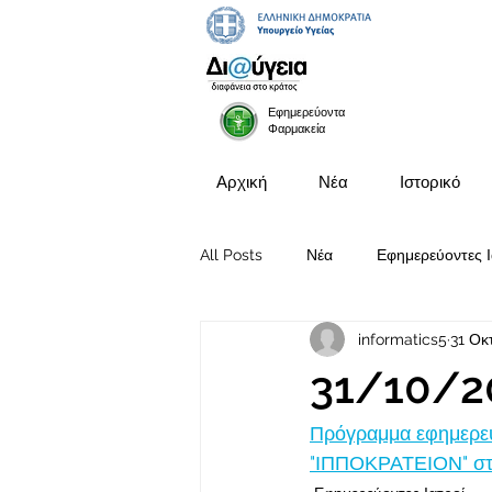
Εφημερεύοντα
Φαρμακεία
Αρχική
Νέα
Ιστορικό
All Posts
Νέα
Εφημερεύοντες Ι
informatics5
31 Οκ
Προκηρύξεις Θέσεων
31/10/2
Πρόγραμμα εφημερευ
"ΙΠΠΟΚΡΑΤΕΙΟΝ" στις