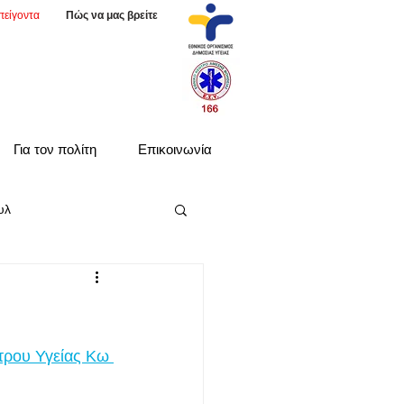
πείγοντα
Πώς να μας βρείτε
Για τον πολίτη
Επικοινωνία
υλ
τρου Υγείας Κω 