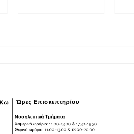
2026-08-05
202
Πρόγραμμα εφημερευόντων
Πρόγ
ειδικευμένων ιατρών Γενικού
ειδικ
Νοσοκομείου - Κέντρου Υγείας
Νοσοκ
Κω "ΙΠΠΟΚΡΑΤΕΙΟΝ" στις
Κω "
05/08/2026 και ημέρα Τετάρτη
04/0
Ώρες Επισκεπτηρίου
 Κω
Νοσηλευτικά Τμήματα
Χειμερινό ωράριο: 11.00-13.00 & 17.30-19.30
Θερινό ωράριο: 11.00-13.00 & 18.00-20.00