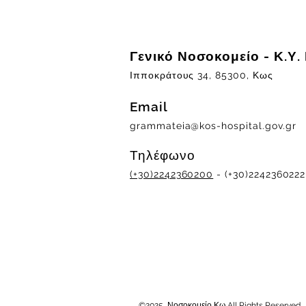
Γενικό Νοσοκομείο - Κ.Υ.
Ιπποκράτους 34, 85300, Κως
Email
grammateia@kos-hospital.gov.gr
Τηλέφωνο
(+30)2242360200
- (+30)2242360222
©2025 Νοσοκομείο Κω All Rights Reserved