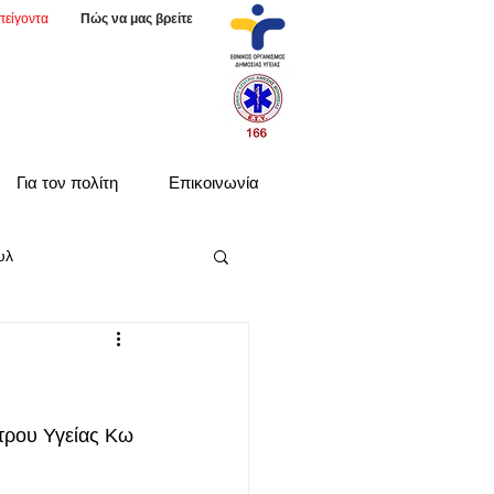
πείγοντα
Πώς να μας βρείτε
Για τον πολίτη
Επικοινωνία
υλ
τρου Υγείας Κω 