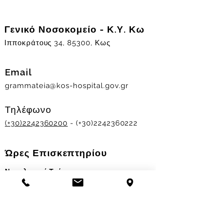
Γενικό Νοσοκομείο - Κ.Υ. Κω
Ιπποκράτους 34, 85300, Κως
Email
grammateia@kos-hospital.gov.gr
Τηλέφωνο
(+30)2242360200
- (+30)2242360222
Ώρες Επισκεπτηρίου
Νοσηλευτικά Τμήματα
Χειμερινό ωράριο:
11.00-13.00
&
17.30-19.30
Θερινό ωράριο: 11.00-13.00 & 18.00-20.00
Σταθμός Αιμοδοσίας
Δευ-Παρ 09:00 - 13:00