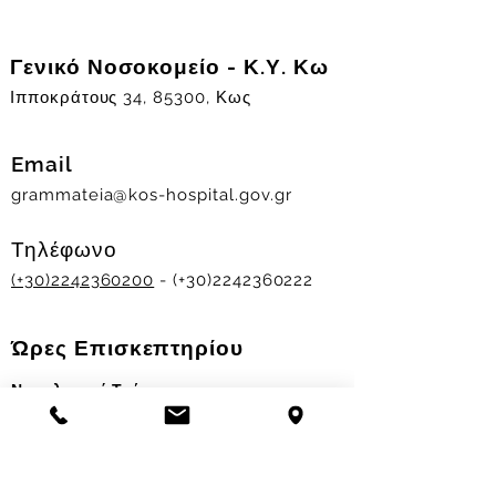
Γενικό Νοσοκομείο - Κ.Υ. Κω
Ιπποκράτους 34, 85300, Κως
Email
grammateia@kos-hospital.gov.gr
Τηλέφωνο
(+30)2242360200
- (+30)2242360222
Ώρες Επισκεπτηρίου
Νοσηλευτικά Τμήματα
Χειμερινό ωράριο:
11.00-13.00
&
17.30-19.30
Θερινό ωράριο: 11.00-13.00 & 18.00-20.00
Σταθμός Αιμοδοσίας
Δευ-Παρ 09:00 - 13:00