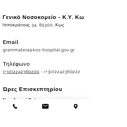
Γενικό Νοσοκομείο - Κ.Υ. Κω
Ιπποκράτους 34, 85300, Κως
Email
grammateia@kos-hospital.gov.gr
Τηλέφωνο
(+30)2242360200
- (+30)2242360222
Ώρες Επισκεπτηρίου
Νοσηλευτικά Τμήματα
Χειμερινό ωράριο:
11.00-13.00
&
17.30-19.30
Θερινό ωράριο: 11.00-13.00 & 18.00-20.00
Σταθμός Αιμοδοσίας
Δευ-Παρ 09:00 - 13:00