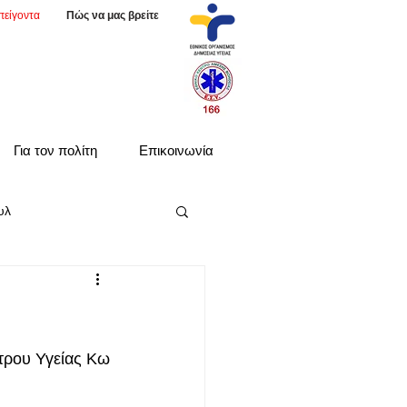
πείγοντα
Πώς να μας βρείτε
Για τον πολίτη
Επικοινωνία
υλ
τρου Υγείας Κω 