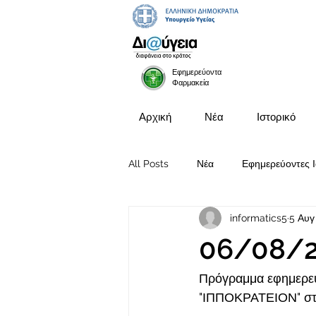
Εφημερεύοντα
Φαρμακεία
Αρχική
Νέα
Ιστορικό
All Posts
Νέα
Εφημερεύοντες Ι
informatics5
5 Αυγ
Προκηρύξεις Θέσεων
06/08/
Πρόγραμμα εφημερευ
"ΙΠΠΟΚΡΑΤΕΙΟΝ" στι