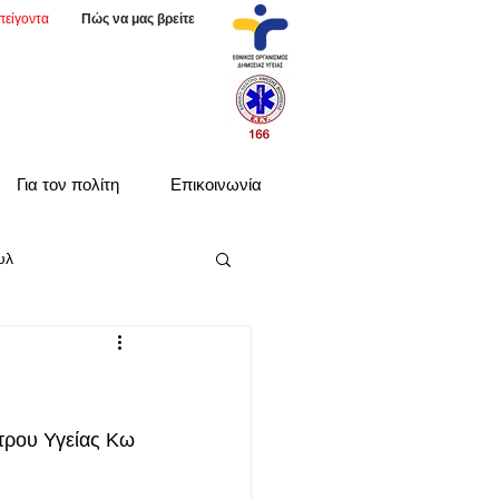
πείγοντα
Πώς να μας βρείτε
Για τον πολίτη
Επικοινωνία
υλ
τρου Υγείας Κω 