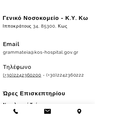
Γενικό Νοσοκομείο - Κ.Υ. Κω
Ιπποκράτους 34, 85300, Κως
Email
grammateia@kos-hospital.gov.gr
Τηλέφωνο
(+30)2242360200
- (+30)2242360222
Ώρες Επισκεπτηρίου
Νοσηλευτικά Τμήματα
Χειμερινό ωράριο:
11.00-13.00
&
17.30-19.30
Θερινό ωράριο: 11.00-13.00 & 18.00-20.00
Σταθμός Αιμοδοσίας
Δευ-Παρ 09:00 - 13:00