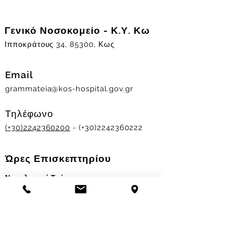
Γενικό Νοσοκομείο - Κ.Υ. Κω
Ιπποκράτους 34, 85300, Κως
Email
grammateia@kos-hospital.gov.gr
Τηλέφωνο
(+30)2242360200
- (+30)2242360222
Ώρες Επισκεπτηρίου
Νοσηλευτικά Τμήματα
Χειμερινό ωράριο:
11.00-13.00
&
17.30-19.30
Θερινό ωράριο: 11.00-13.00 & 18.00-20.00
Σταθμός Αιμοδοσίας
Δευ-Παρ 09:00 - 13:00