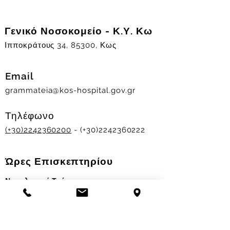
Γενικό Νοσοκομείο - Κ.Υ. Κω
Ιπποκράτους 34, 85300, Κως
Email
grammateia@kos-hospital.gov.gr
Τηλέφωνο
(+30)2242360200
- (+30)2242360222
Ώρες Επισκεπτηρίου
Νοσηλευτικά Τμήματα
Χειμερινό ωράριο:
11.00-13.00
&
17.30-19.30
Θερινό ωράριο: 11.00-13.00 & 18.00-20.00
Σταθμός Αιμοδοσίας
Δευ-Παρ 09:00 - 13:00