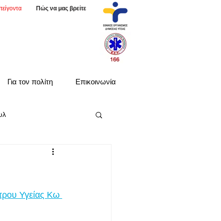
πείγοντα
Πώς να μας βρείτε
Για τον πολίτη
Επικοινωνία
υλ
τρου Υγείας Κω 