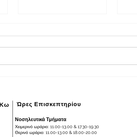
2026-08-08
202
Πρόγραμμα εφημερευόντων
Πρόγ
ειδικευμένων ιατρών Γενικού
ειδικ
Νοσοκομείου - Κέντρου Υγείας
Νοσοκ
Κω "ΙΠΠΟΚΡΑΤΕΙΟΝ" στις
Κω "
08/08/2026 και ημέρα Σάββατο
07/0
Παρα
Ώρες Επισκεπτηρίου
 Κω
Νοσηλευτικά Τμήματα
Χειμερινό ωράριο: 11.00-13.00 & 17.30-19.30
Θερινό ωράριο: 11.00-13.00 & 18.00-20.00