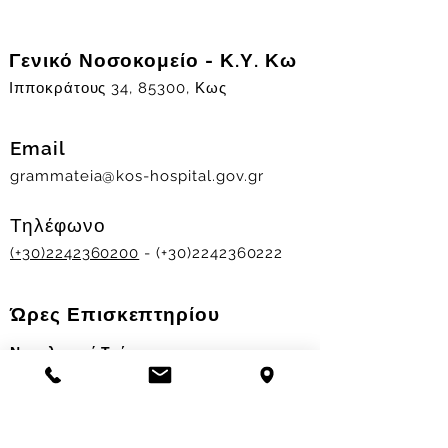
Γενικό Νοσοκομείο - Κ.Υ. Κω
Ιπποκράτους 34, 85300, Κως
Email
grammateia@kos-hospital.gov.gr
Τηλέφωνο
(+30)2242360200
- (+30)2242360222
Ώρες Επισκεπτηρίου
Νοσηλευτικά Τμήματα
Χειμερινό ωράριο:
11.00-13.00
&
17.30-19.30
Θερινό ωράριο: 11.00-13.00 & 18.00-20.00
Σταθμός Αιμοδοσίας
Δευ-Παρ 09:00 - 13:00