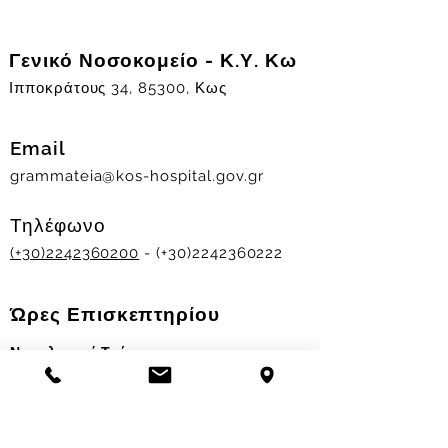
Γενικό Νοσοκομείο - Κ.Υ. Κω
Ιπποκράτους 34, 85300, Κως
Email
grammateia@kos-hospital.gov.gr
Τηλέφωνο
(+30)2242360200
- (+30)2242360222
Ώρες Επισκεπτηρίου
Νοσηλευτικά Τμήματα
Χειμερινό ωράριο:
11.00-13.00
&
17.30-19.30
Θερινό ωράριο: 11.00-13.00 & 18.00-20.00
Σταθμός Αιμοδοσίας
Δευ-Παρ 09:00 - 13:00