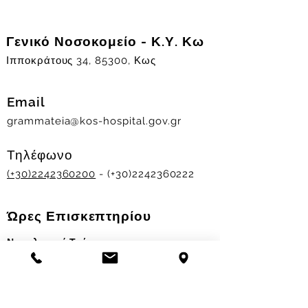
Γενικό Νοσοκομείο - Κ.Υ. Κω
Ιπποκράτους 34, 85300, Κως
Email
grammateia@kos-hospital.gov.gr
Τηλέφωνο
(+30)2242360200
- (+30)2242360222
Ώρες Επισκεπτηρίου
Νοσηλευτικά Τμήματα
Χειμερινό ωράριο:
11.00-13.00
&
17.30-19.30
Θερινό ωράριο: 11.00-13.00 & 18.00-20.00
Σταθμός Αιμοδοσίας
Δευ-Παρ 09:00 - 13:00